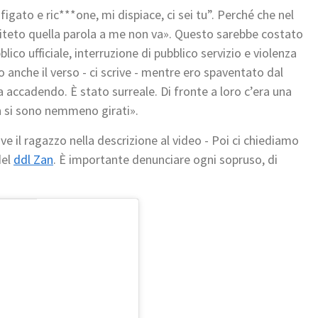
figato e ric***one, mi dispiace, ci sei tu”. Perché che nel
teto quella parola a me non va». Questo sarebbe costato
co ufficiale, interruzione di pubblico servizio e violenza
o anche il verso - ci scrive - mentre ero spaventato dal
accadendo. È stato surreale. Di fronte a loro c’era una
on si sono nemmeno girati».
e il ragazzo nella descrizione al video - Poi ci chiediamo
del
ddl Zan
. È importante denunciare ogni sopruso, di