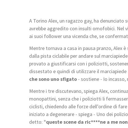
A Torino Alex, un ragazzo gay, ha denunciato su
avrebbe aggredito con insulti omofobici. Nel vi
ai suoi follower una vicenda che, se confermat
Mentre tornava a casa in pausa pranzo, Alex è 
dalla pista ciclabile per andare sul marciapied
provato a giustificarsi con i poliziotti, sosten
dissestato e quindi di utilizzare il marciapied
che sono
uno sfigato
- sostiene - Io incasso,
Mentre i tre discutevano, spiega Alex, continua
monopattini, senza che i poliziotti li fermassero
ciclisti, chiedendo alle forze dell’ordine di fa
iniziato a degenerare - spiega - Uno dei poliz
detto: “
queste scene da ric****ne a me no