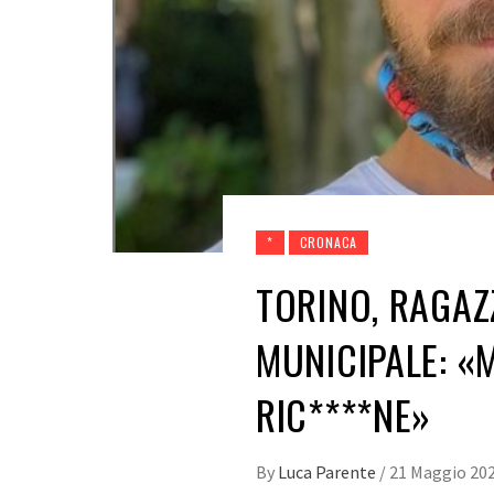
*
CRONACA
TORINO, RAGAZ
MUNICIPALE: «
RIC****NE»
By
Luca Parente
/
21 Maggio 20