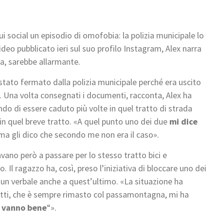
i social un episodio di omofobia: la polizia municipale lo
deo pubblicato ieri sul suo profilo Instagram, Alex narra
a, sarebbe allarmante.
stato fermato dalla polizia municipale perché era uscito
e. Una volta consegnati i documenti, racconta, Alex ha
endo di essere caduto più volte in quel tratto di strada
e in quel breve tratto. «A quel punto uno dei due
mi dice
 ma gli dico che secondo me non era il caso».
vano però a passare per lo stesso tratto bici e
. Il ragazzo ha, così, preso l’iniziativa di bloccare uno dei
re un verbale anche a quest’ultimo. «La situazione ha
iotti, che è sempre rimasto col passamontagna, mi ha
n vanno bene
“».