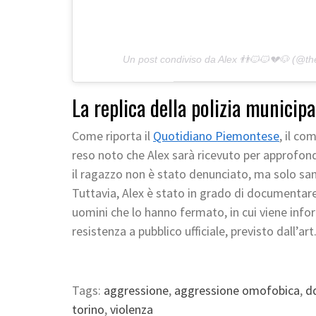
Un post condiviso da Alex 👬🐱🐱💔🐶 (@th
La replica della polizia municipa
Come riporta il
Quotidiano Piemontese
, il co
reso noto che Alex sarà ricevuto per approfond
il ragazzo non è stato denunciato, ma solo sa
Tuttavia, Alex è stato in grado di documentare i
uomini che lo hanno fermato, in cui viene info
resistenza a pubblico ufficiale, previsto dall’ar
Tags:
aggressione
,
aggressione omofobica
,
d
torino
,
violenza