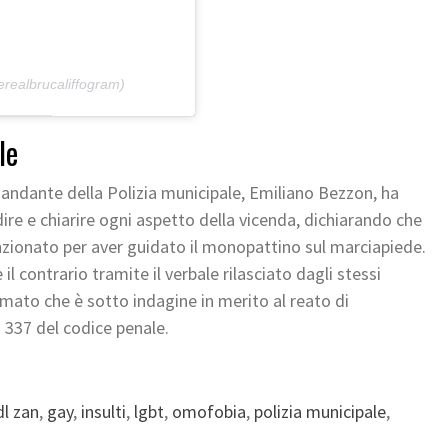
erealbrucaliffogram)
le
mandante della Polizia municipale, Emiliano Bezzon, ha
ire e chiarire ogni aspetto della vicenda, dichiarando che
nzionato per aver guidato il monopattino sul marciapiede.
l contrario tramite il verbale rilasciato dagli stessi
rmato che è sotto indagine in merito al reato di
t. 337 del codice penale.
dl zan
,
gay
,
insulti
,
lgbt
,
omofobia
,
polizia municipale
,