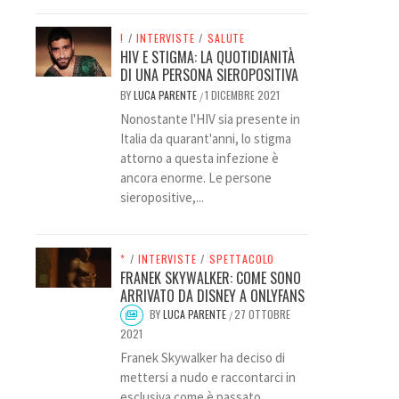
!
/
INTERVISTE
/
SALUTE
HIV E STIGMA: LA QUOTIDIANITÀ
DI UNA PERSONA SIEROPOSITIVA
BY
LUCA PARENTE
1 DICEMBRE 2021
/
Nonostante l'HIV sia presente in
Italia da quarant'anni, lo stigma
attorno a questa infezione è
ancora enorme. Le persone
sieropositive,...
*
/
INTERVISTE
/
SPETTACOLO
FRANEK SKYWALKER: COME SONO
ARRIVATO DA DISNEY A ONLYFANS
BY
LUCA PARENTE
27 OTTOBRE
/
2021
Franek Skywalker ha deciso di
mettersi a nudo e raccontarci in
esclusiva come è passato