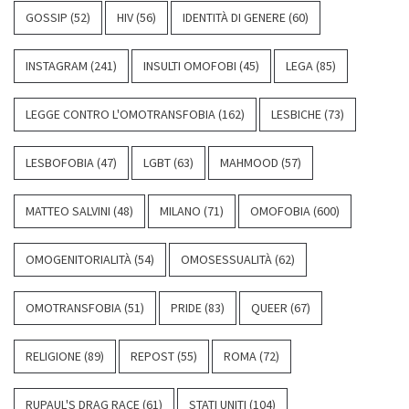
GOSSIP
(52)
HIV
(56)
IDENTITÀ DI GENERE
(60)
INSTAGRAM
(241)
INSULTI OMOFOBI
(45)
LEGA
(85)
LEGGE CONTRO L'OMOTRANSFOBIA
(162)
LESBICHE
(73)
LESBOFOBIA
(47)
LGBT
(63)
MAHMOOD
(57)
MATTEO SALVINI
(48)
MILANO
(71)
OMOFOBIA
(600)
OMOGENITORIALITÀ
(54)
OMOSESSUALITÀ
(62)
OMOTRANSFOBIA
(51)
PRIDE
(83)
QUEER
(67)
RELIGIONE
(89)
REPOST
(55)
ROMA
(72)
RUPAUL'S DRAG RACE
(61)
STATI UNITI
(104)