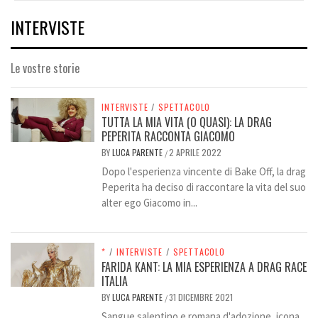
INTERVISTE
Le vostre storie
INTERVISTE
/
SPETTACOLO
TUTTA LA MIA VITA (O QUASI): LA DRAG
PEPERITA RACCONTA GIACOMO
BY
LUCA PARENTE
2 APRILE 2022
/
Dopo l'esperienza vincente di Bake Off, la drag
Peperita ha deciso di raccontare la vita del suo
alter ego Giacomo in...
*
/
INTERVISTE
/
SPETTACOLO
FARIDA KANT: LA MIA ESPERIENZA A DRAG RACE
ITALIA
BY
LUCA PARENTE
31 DICEMBRE 2021
/
Sangue salentino e romana d'adozione, icona