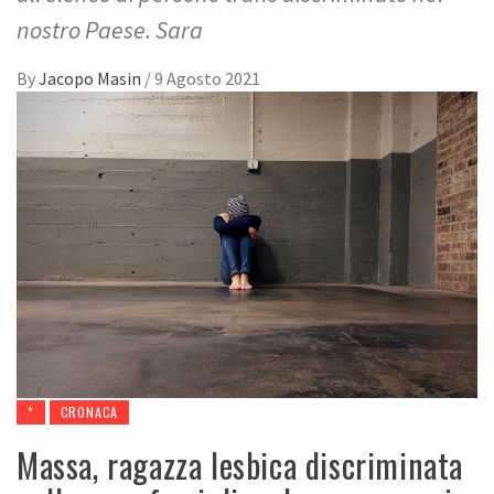
nostro Paese. Sara
By
Jacopo Masin
/
9 Agosto 2021
*
CRONACA
Massa, ragazza lesbica discriminata