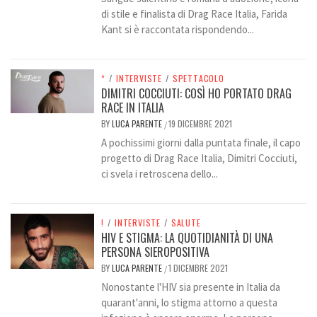
di stile e finalista di Drag Race Italia, Farida
Kant si è raccontata rispondendo...
*
/
INTERVISTE
/
SPETTACOLO
DIMITRI COCCIUTI: COSÌ HO PORTATO DRAG
RACE IN ITALIA
BY
LUCA PARENTE
19 DICEMBRE 2021
/
A pochissimi giorni dalla puntata finale, il capo
progetto di Drag Race Italia, Dimitri Cocciuti,
ci svela i retroscena dello...
!
/
INTERVISTE
/
SALUTE
HIV E STIGMA: LA QUOTIDIANITÀ DI UNA
PERSONA SIEROPOSITIVA
BY
LUCA PARENTE
1 DICEMBRE 2021
/
Nonostante l'HIV sia presente in Italia da
quarant'anni, lo stigma attorno a questa