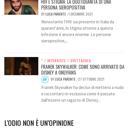
HIV E STIGMA: LA QUOTIDIANITÀ DI UNA
PERSONA SIEROPOSITIVA
BY
LUCA PARENTE
1 DICEMBRE 2021
/
Nonostante l'HIV sia presente in Italia da
quarant'anni, lo stigma attorno a questa
infezione è ancora enorme. Le persone
sieropositive,...
*
/
INTERVISTE
/
SPETTACOLO
FRANEK SKYWALKER: COME SONO ARRIVATO DA
DISNEY A ONLYFANS
BY
LUCA PARENTE
27 OTTOBRE 2021
/
Franek Skywalker ha deciso di mettersi a nudo
e raccontarci in esclusiva come è passato
dall'essere un ragazzo di Disney...
L’ODIO NON È UN’OPINIONE