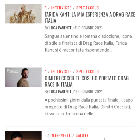
*
/
INTERVISTE
/
SPETTACOLO
FARIDA KANT: LA MIA ESPERIENZA A DRAG RACE
ITALIA
BY
LUCA PARENTE
31 DICEMBRE 2021
/
Sangue salentino e romana d'adozione, icona
di stile e finalista di Drag Race Italia, Farida
Kant si è raccontata rispondendo...
*
/
INTERVISTE
/
SPETTACOLO
DIMITRI COCCIUTI: COSÌ HO PORTATO DRAG
RACE IN ITALIA
BY
LUCA PARENTE
19 DICEMBRE 2021
/
A pochissimi giorni dalla puntata finale, il capo
progetto di Drag Race Italia, Dimitri Cocciuti,
ci svela i retroscena dello...
!
/
INTERVISTE
/
SALUTE