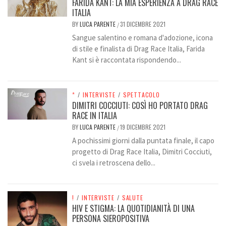
FARIDA KANT: LA MIA ESPERIENZA A DRAG RACE
ITALIA
BY
LUCA PARENTE
31 DICEMBRE 2021
/
Sangue salentino e romana d'adozione, icona
di stile e finalista di Drag Race Italia, Farida
Kant si è raccontata rispondendo...
*
/
INTERVISTE
/
SPETTACOLO
DIMITRI COCCIUTI: COSÌ HO PORTATO DRAG
RACE IN ITALIA
BY
LUCA PARENTE
19 DICEMBRE 2021
/
A pochissimi giorni dalla puntata finale, il capo
progetto di Drag Race Italia, Dimitri Cocciuti,
ci svela i retroscena dello...
!
/
INTERVISTE
/
SALUTE
HIV E STIGMA: LA QUOTIDIANITÀ DI UNA
PERSONA SIEROPOSITIVA