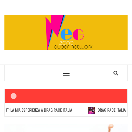
Skip
to
content
QUEER NETWORK
Primary
Menu
 LA MIA ESPERIENZA A DRAG RACE ITALIA
DRAG RACE ITALIA: LE PAGE