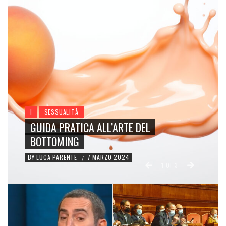
!
SESSUALITÀ
GUIDA PRATICA ALL’ARTE DEL
BOTTOMING
BY
LUCA PARENTE
7 MARZO 2024
/
1
OF
3