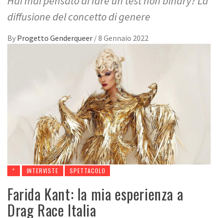
Hai mai pensato di fare un test non binary? La
diffusione del concetto di genere
By
Progetto Genderqueer
/
8 Gennaio 2022
*
INTERVISTE
SPETTACOLO
Farida Kant: la mia esperienza a
Drag Race Italia