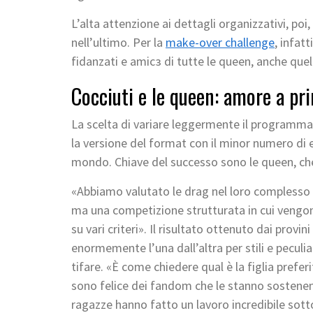
L’alta attenzione ai dettagli organizzativi, poi,
nell’ultimo. Per la
make-over challenge
, infat
fidanzati e amicз di tutte le queen, anche quel
Cocciuti e le queen: amore a pr
La scelta di variare leggermente il programma
la versione del format con il minor numero di e
mondo. Chiave del successo sono le queen, ch
«Abbiamo valutato le drag nel loro complesso - 
ma una competizione strutturata in cui vengono 
su vari criteri». Il risultato ottenuto dai provi
enormemente l’una dall’altra per stili e peculi
tifare. «È come chiedere qual è la figlia prefer
sono felice dei fandom che le stanno sostenen
ragazze hanno fatto un lavoro incredibile sotto