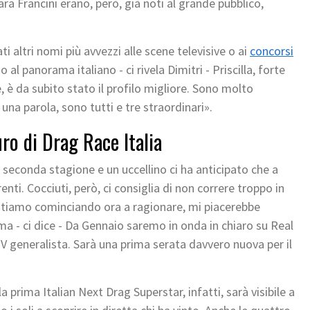
a Francini erano, però, già noti al grande pubblico,
ti altri nomi più avvezzi alle scene televisive o ai
concorsi
l panorama italiano - ci rivela Dimitri - Priscilla, forte
, è da subito stato il profilo migliore. Sono molto
n una parola, sono tutti e tre straordinari».
uro di Drag Race Italia
seconda stagione e un uccellino ci ha anticipato che a
enti. Cocciuti, però, ci consiglia di non correre troppo in
 stiamo cominciando ora a ragionare, mi piacerebbe
ma - ci dice - Da Gennaio saremo in onda in chiaro su Real
V generalista. Sarà una prima serata davvero nuova per il
la prima Italian Next Drag Superstar, infatti, sarà visibile a