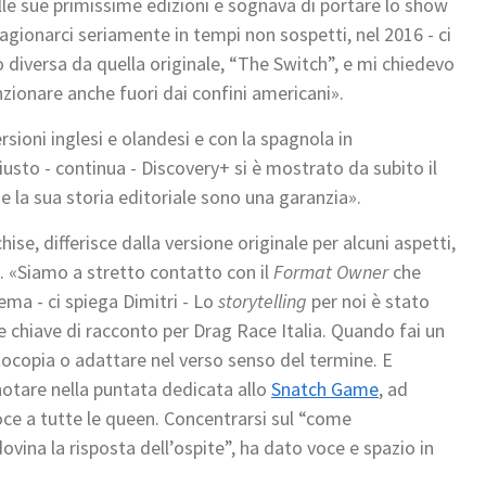
le sue primissime edizioni e sognava di portare lo show
 ragionarci seriamente in tempi non sospetti, nel 2016 - ci
o diversa da quella originale, “The Switch”, e mi chiedevo
zionare anche fuori dai confini americani».
rsioni inglesi e olandesi e con la spagnola in
usto - continua - Discovery+ si è mostrato da subito il
tà e la sua storia editoriale sono una garanzia».
ise, differisce dalla versione originale per alcuni aspetti,
. «Siamo a stretto contatto con il
Format Owner
che
ema - ci spiega Dimitri - Lo
storytelling
per noi è stato
chiave di racconto per Drag Race Italia. Quando fai un
tocopia o adattare nel verso senso del termine. E
notare nella puntata dedicata allo
Snatch Game
, ad
oce a tutte le queen. Concentrarsi sul “come
ovina la risposta dell’ospite”, ha dato voce e spazio in