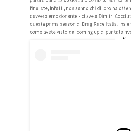
partire dalle 22:00 del 23 dicembre. Non saremo 
finaliste, infatti, non sanno chi di loro ha otte
davvero emozionante - ci svela Dimitri Cocciut
questa prima season di Drag Race Italia. Insie
come avete visto dal coming up di puntata riv