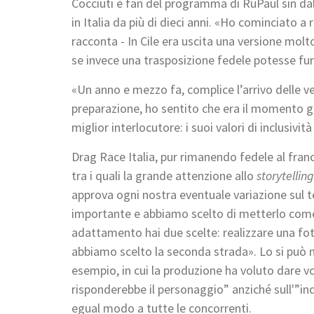
Cocciuti è fan del programma di RuPaul sin dal
in Italia da più di dieci anni. «Ho cominciato a
racconta - In Cile era uscita una versione molt
se invece una trasposizione fedele potesse fun
«Un anno e mezzo fa, complice l’arrivo delle ve
preparazione, ho sentito che era il momento gi
miglior interlocutore: i suoi valori di inclusivi
Drag Race Italia, pur rimanendo fedele al franch
tra i quali la grande attenzione allo
storytelling
approva ogni nostra eventuale variazione sul t
importante e abbiamo scelto di metterlo come 
adattamento hai due scelte: realizzare una fo
abbiamo scelto la seconda strada». Lo si può 
esempio, in cui la produzione ha voluto dare v
risponderebbe il personaggio” anziché sull'”ind
egual modo a tutte le concorrenti.