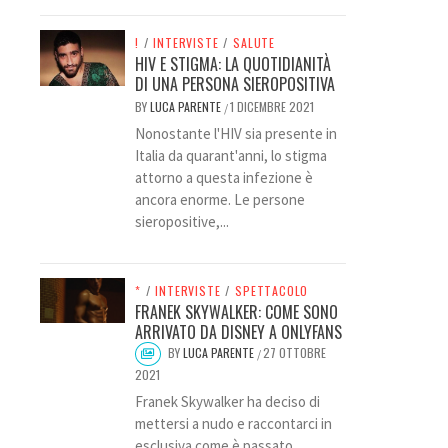
!
/
INTERVISTE
/
SALUTE
HIV E STIGMA: LA QUOTIDIANITÀ
DI UNA PERSONA SIEROPOSITIVA
BY
LUCA PARENTE
1 DICEMBRE 2021
/
Nonostante l'HIV sia presente in
Italia da quarant'anni, lo stigma
attorno a questa infezione è
ancora enorme. Le persone
sieropositive,...
*
/
INTERVISTE
/
SPETTACOLO
FRANEK SKYWALKER: COME SONO
ARRIVATO DA DISNEY A ONLYFANS
BY
LUCA PARENTE
27 OTTOBRE
/
2021
Franek Skywalker ha deciso di
mettersi a nudo e raccontarci in
esclusiva come è passato