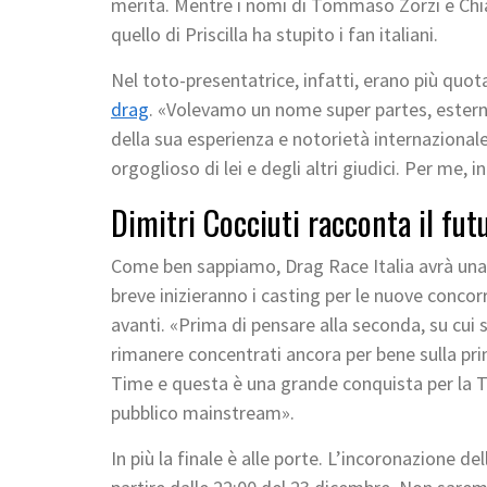
merita. Mentre i nomi di Tommaso Zorzi e Chiar
quello di Priscilla ha stupito i fan italiani.
Nel toto-presentatrice, infatti, erano più quota
drag
. «Volevamo un nome super partes, esterno a
della sua esperienza e notorietà internazionale
orgoglioso di lei e degli altri giudici. Per me, i
Dimitri Cocciuti racconta il fut
Come ben sappiamo, Drag Race Italia avrà una 
breve inizieranno i casting per le nuove concorr
avanti. «Prima di pensare alla seconda, su cui
rimanere concentrati ancora per bene sulla pri
Time e questa è una grande conquista per la T
pubblico mainstream».
In più la finale è alle porte. L’incoronazione del