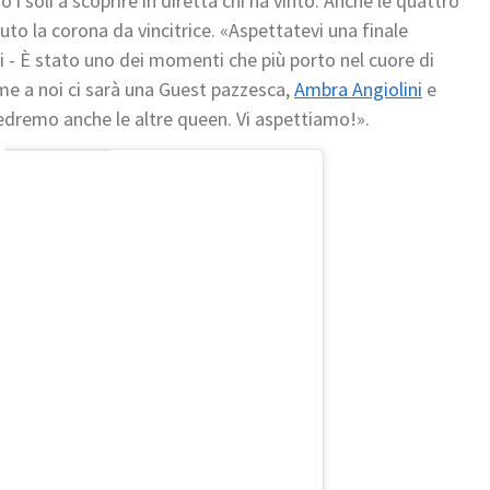
i soli a scoprire in diretta chi ha vinto. Anche le quattro
nuto la corona da vincitrice. «Aspettatevi una finale
i - È stato uno dei momenti che più porto nel cuore di
me a noi ci sarà una Guest pazzesca,
Ambra Angiolini
e
edremo anche le altre queen. Vi aspettiamo!».