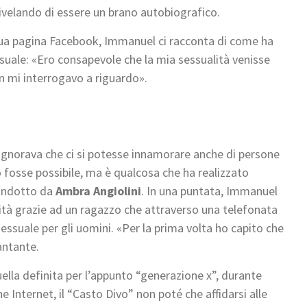
ivelando di essere un brano autobiografico.
sua pagina Facebook, Immanuel ci racconta di come ha
suale: «Ero consapevole che la mia sessualità venisse
n mi interrogavo a riguardo».
i ignorava che ci si potesse innamorare anche di persone
o fosse possibile, ma è qualcosa che ha realizzato
ondotto da
Ambra Angiolini
. In una puntata, Immanuel
ità grazie ad un ragazzo che attraverso una telefonata
sessuale per gli uomini. «Per la prima volta ho capito che
antante.
ella definita per l’appunto “generazione x”, durante
Internet, il “Casto Divo” non poté che affidarsi alle