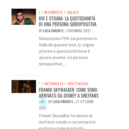
!
/
INTERVISTE
/
SALUTE
HIV E STIGMA: LA QUOTIDIANITÀ
DI UNA PERSONA SIEROPOSITIVA
BY
LUCA PARENTE
1 DICEMBRE 2021
/
Nonostante l'HIV sia presente in
Italia da quarant'anni, lo stigma
attorno a questa infezione è
ancora enorme. Le persone
sieropositive,...
*
/
INTERVISTE
/
SPETTACOLO
FRANEK SKYWALKER: COME SONO
ARRIVATO DA DISNEY A ONLYFANS
BY
LUCA PARENTE
27 OTTOBRE
/
2021
Franek Skywalker ha deciso di
mettersi a nudo e raccontarci in
esclusiva come è passato