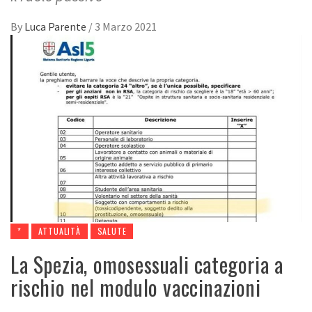
By
Luca Parente
/
3 Marzo 2021
*
ATTUALITÀ
SALUTE
La Spezia, omosessuali categoria a
rischio nel modulo vaccinazioni