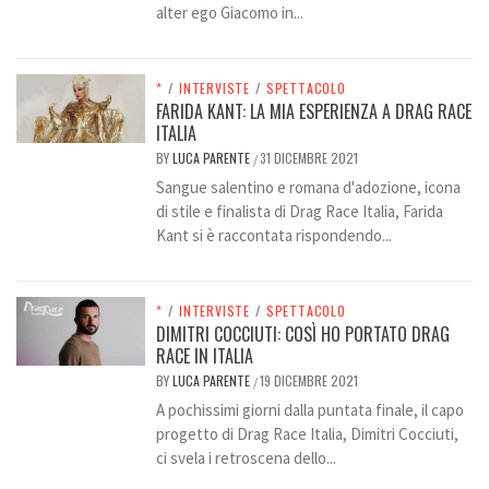
alter ego Giacomo in...
*
/
INTERVISTE
/
SPETTACOLO
FARIDA KANT: LA MIA ESPERIENZA A DRAG RACE
ITALIA
BY
LUCA PARENTE
31 DICEMBRE 2021
/
Sangue salentino e romana d'adozione, icona
di stile e finalista di Drag Race Italia, Farida
Kant si è raccontata rispondendo...
*
/
INTERVISTE
/
SPETTACOLO
DIMITRI COCCIUTI: COSÌ HO PORTATO DRAG
RACE IN ITALIA
BY
LUCA PARENTE
19 DICEMBRE 2021
/
A pochissimi giorni dalla puntata finale, il capo
progetto di Drag Race Italia, Dimitri Cocciuti,
ci svela i retroscena dello...