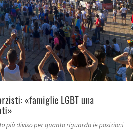
forzisti: «famiglie LGBT una
ati»
nto più diviso per quanto riguarda le posizioni