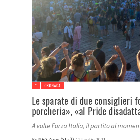
*
CRONACA
Le sparate di due consiglieri 
porcheria», «al Pride disadatt
A volte Forza Italia, il partito al mome
By
NEG Zone (Staff)
/
1 Luglio 2021