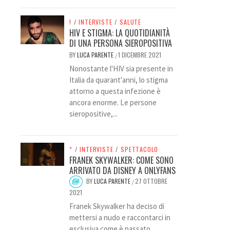
!
/
INTERVISTE
/
SALUTE
HIV E STIGMA: LA QUOTIDIANITÀ
DI UNA PERSONA SIEROPOSITIVA
BY
LUCA PARENTE
1 DICEMBRE 2021
/
Nonostante l'HIV sia presente in
Italia da quarant'anni, lo stigma
attorno a questa infezione è
ancora enorme. Le persone
sieropositive,...
*
/
INTERVISTE
/
SPETTACOLO
FRANEK SKYWALKER: COME SONO
ARRIVATO DA DISNEY A ONLYFANS
BY
LUCA PARENTE
27 OTTOBRE
/
2021
Franek Skywalker ha deciso di
mettersi a nudo e raccontarci in
esclusiva come è passato