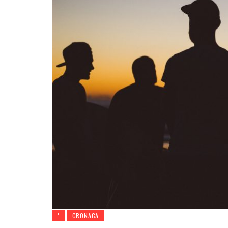
*
CRONACA