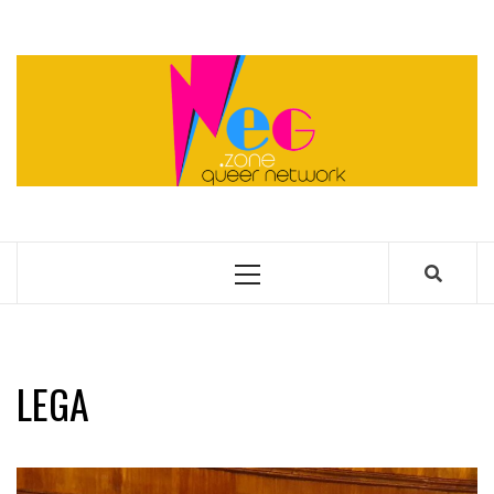
Skip
to
content
QUEER NETWORK
Primary
Menu
LEGA