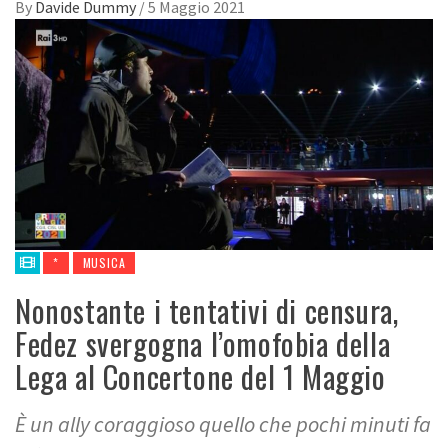
By
Davide Dummy
/
5 Maggio 2021
*
MUSICA
Nonostante i tentativi di censura,
Fedez svergogna l’omofobia della
Lega al Concertone del 1 Maggio
È un ally coraggioso quello che pochi minuti fa