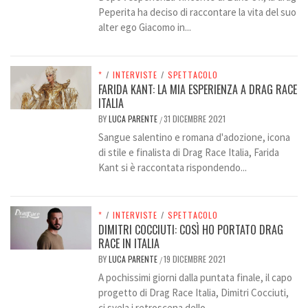
Peperita ha deciso di raccontare la vita del suo
alter ego Giacomo in...
*
/
INTERVISTE
/
SPETTACOLO
FARIDA KANT: LA MIA ESPERIENZA A DRAG RACE
ITALIA
BY
LUCA PARENTE
31 DICEMBRE 2021
/
Sangue salentino e romana d'adozione, icona
di stile e finalista di Drag Race Italia, Farida
Kant si è raccontata rispondendo...
*
/
INTERVISTE
/
SPETTACOLO
DIMITRI COCCIUTI: COSÌ HO PORTATO DRAG
RACE IN ITALIA
BY
LUCA PARENTE
19 DICEMBRE 2021
/
A pochissimi giorni dalla puntata finale, il capo
progetto di Drag Race Italia, Dimitri Cocciuti,
ci svela i retroscena dello...