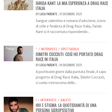
FARIDA KANT: LA MIA ESPERIENZA A DRAG RACE
ITALIA
BY
LUCA PARENTE
31 DICEMBRE 2021
/
Sangue salentino e romana d'adozione, icona
di stile e finalista di Drag Race Italia, Farida
Kant si è raccontata rispondendo...
*
/
INTERVISTE
/
SPETTACOLO
DIMITRI COCCIUTI: COSÌ HO PORTATO DRAG
RACE IN ITALIA
BY
LUCA PARENTE
19 DICEMBRE 2021
/
A pochissimi giorni dalla puntata finale, il capo
progetto di Drag Race Italia, Dimitri Cocciuti,
ci svela i retroscena dello...
!
/
INTERVISTE
/
SALUTE
HIV E STIGMA: LA QUOTIDIANITÀ DI UNA
PERSONA SIEROPOSITIVA