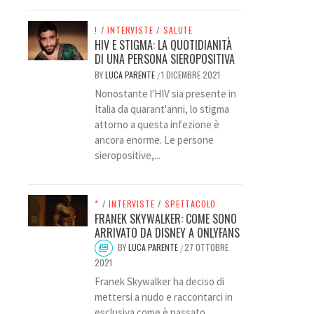
!
/
INTERVISTE
/
SALUTE
HIV E STIGMA: LA QUOTIDIANITÀ
DI UNA PERSONA SIEROPOSITIVA
BY
LUCA PARENTE
1 DICEMBRE 2021
/
Nonostante l'HIV sia presente in
Italia da quarant'anni, lo stigma
attorno a questa infezione è
ancora enorme. Le persone
sieropositive,...
*
/
INTERVISTE
/
SPETTACOLO
FRANEK SKYWALKER: COME SONO
ARRIVATO DA DISNEY A ONLYFANS
BY
LUCA PARENTE
27 OTTOBRE
/
2021
Franek Skywalker ha deciso di
mettersi a nudo e raccontarci in
esclusiva come è passato