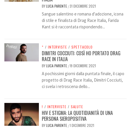
BY
LUCA PARENTE
31 DICEMBRE 2021
/
Sangue salentino e romana d'adozione, icona
di stile e finalista di Drag Race Italia, Farida
Kant si è raccontata rispondendo...
*
/
INTERVISTE
/
SPETTACOLO
DIMITRI COCCIUTI: COSÌ HO PORTATO DRAG
RACE IN ITALIA
BY
LUCA PARENTE
19 DICEMBRE 2021
/
A pochissimi giorni dalla puntata finale, il capo
progetto di Drag Race Italia, Dimitri Cocciuti,
ci svela i retroscena dello...
!
/
INTERVISTE
/
SALUTE
HIV E STIGMA: LA QUOTIDIANITÀ DI UNA
PERSONA SIEROPOSITIVA
BY
LUCA PARENTE
1 DICEMBRE 2021
/