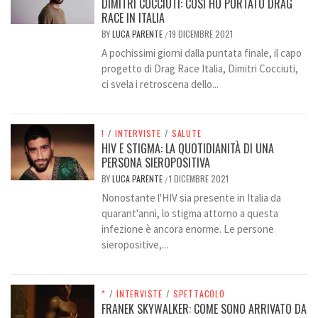
DIMITRI COCCIUTI: COSÌ HO PORTATO DRAG
RACE IN ITALIA
BY
LUCA PARENTE
19 DICEMBRE 2021
/
A pochissimi giorni dalla puntata finale, il capo
progetto di Drag Race Italia, Dimitri Cocciuti,
ci svela i retroscena dello...
!
/
INTERVISTE
/
SALUTE
HIV E STIGMA: LA QUOTIDIANITÀ DI UNA
PERSONA SIEROPOSITIVA
BY
LUCA PARENTE
1 DICEMBRE 2021
/
Nonostante l'HIV sia presente in Italia da
quarant'anni, lo stigma attorno a questa
infezione è ancora enorme. Le persone
sieropositive,...
*
/
INTERVISTE
/
SPETTACOLO
FRANEK SKYWALKER: COME SONO ARRIVATO DA