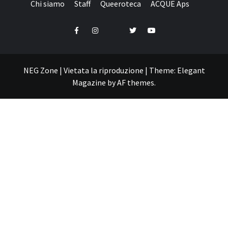
Chi siamo
Staff
Queeroteca
ACQUE Aps
Telegram
Facebook
Instagram
Twitter
YouTube
NEG Zone | Vietata la riproduzione
|
Theme:
Elegant
Magazine
by
AF themes
.