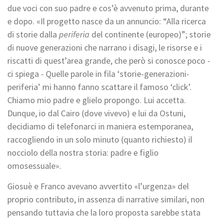
due voci con suo padre e cos’è avvenuto prima, durante
e dopo. «Il progetto nasce da un annuncio: “Alla ricerca
di storie dalla
periferia
del continente (europeo)”; storie
di nuove generazioni che narrano i disagi, le risorse e i
riscatti di quest’area grande, che però si conosce poco -
ci spiega - Quelle parole in fila ‘storie-generazioni-
periferia’ mi hanno fanno scattare il famoso ‘click’.
Chiamo mio padre e glielo propongo. Lui accetta.
Dunque, io dal Cairo (dove vivevo) e lui da Ostuni,
decidiamo di telefonarci in maniera estemporanea,
raccogliendo in un solo minuto (quanto richiesto) il
nocciolo della nostra storia: padre e figlio
omosessuale».
Giosuè e Franco avevano avvertito «l’urgenza» del
proprio contributo, in assenza di narrative similari, non
pensando tuttavia che la loro proposta sarebbe stata