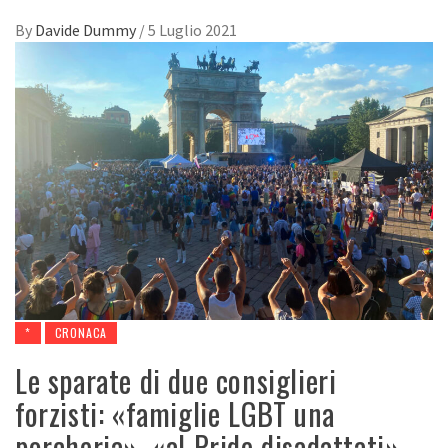
By
Davide Dummy
/
5 Luglio 2021
*
CRONACA
Le sparate di due consiglieri
forzisti: «famiglie LGBT una
porcheria», «al Pride disadattati»