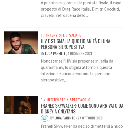
A pochissimi giorni dalla puntata finale, il capo
progetto di Drag Race Italia, Dimitri Cocciuti,
ci svela i retroscena dello...
!
/
INTERVISTE
/
SALUTE
HIV E STIGMA: LA QUOTIDIANITÀ DI UNA
PERSONA SIEROPOSITIVA
BY
LUCA PARENTE
1 DICEMBRE 2021
/
Nonostante l'HIV sia presente in Italia da
quarant'anni, lo stigma attorno a questa
infezione è ancora enorme. Le persone
sieropositive,...
*
/
INTERVISTE
/
SPETTACOLO
FRANEK SKYWALKER: COME SONO ARRIVATO DA
DISNEY A ONLYFANS
BY
LUCA PARENTE
27 OTTOBRE 2021
/
Franek Skywalker ha deciso di mettersi a nudo