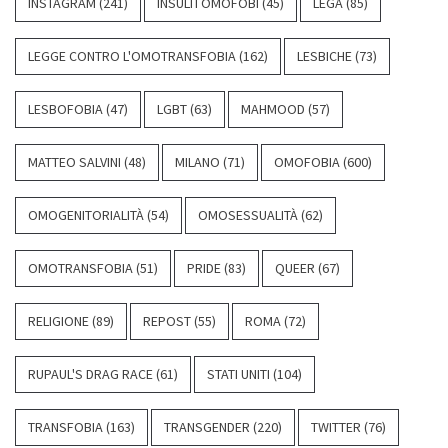
INSTAGRAM
(241)
INSULTI OMOFOBI
(45)
LEGA
(85)
LEGGE CONTRO L'OMOTRANSFOBIA
(162)
LESBICHE
(73)
LESBOFOBIA
(47)
LGBT
(63)
MAHMOOD
(57)
MATTEO SALVINI
(48)
MILANO
(71)
OMOFOBIA
(600)
OMOGENITORIALITÀ
(54)
OMOSESSUALITÀ
(62)
OMOTRANSFOBIA
(51)
PRIDE
(83)
QUEER
(67)
RELIGIONE
(89)
REPOST
(55)
ROMA
(72)
RUPAUL'S DRAG RACE
(61)
STATI UNITI
(104)
TRANSFOBIA
(163)
TRANSGENDER
(220)
TWITTER
(76)