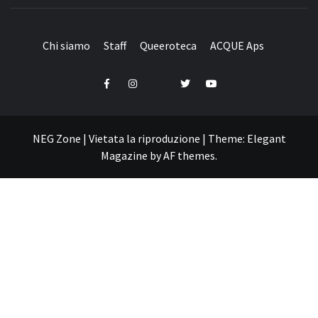
QUEER NETWORK
Chi siamo
Staff
Queeroteca
ACQUE Aps
Telegram
Facebook
Instagram
Twitter
YouTube
NEG Zone | Vietata la riproduzione
|
Theme:
Elegant
Magazine
by
AF themes
.