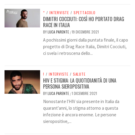
*
/
INTERVISTE
/
SPETTACOLO
DIMITRI COCCIUTI: COSÌ HO PORTATO DRAG
RACE IN ITALIA
BY
LUCA PARENTE
19 DICEMBRE 2021
/
A pochissimi giorni dalla puntata finale, il capo
progetto di Drag Race Italia, Dimitri Cocciuti,
ci svela i retroscena dello...
!
/
INTERVISTE
/
SALUTE
HIV E STIGMA: LA QUOTIDIANITÀ DI UNA
PERSONA SIEROPOSITIVA
BY
LUCA PARENTE
1 DICEMBRE 2021
/
Nonostante l'HIV sia presente in Italia da
quarant'anni, lo stigma attorno a questa
infezione è ancora enorme. Le persone
sieropositive,...