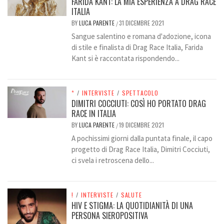
FARIDA KANT: LA MIA ESPERIENZA A DRAG RACE
ITALIA
BY
LUCA PARENTE
31 DICEMBRE 2021
/
Sangue salentino e romana d'adozione, icona
di stile e finalista di Drag Race Italia, Farida
Kant si è raccontata rispondendo...
*
/
INTERVISTE
/
SPETTACOLO
DIMITRI COCCIUTI: COSÌ HO PORTATO DRAG
RACE IN ITALIA
BY
LUCA PARENTE
19 DICEMBRE 2021
/
A pochissimi giorni dalla puntata finale, il capo
progetto di Drag Race Italia, Dimitri Cocciuti,
ci svela i retroscena dello...
!
/
INTERVISTE
/
SALUTE
HIV E STIGMA: LA QUOTIDIANITÀ DI UNA
PERSONA SIEROPOSITIVA