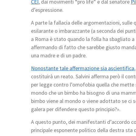
CEI
, dai movimenti “pro life” e dal senatore
Pi
d’espressione.
A parte la fallacia delle argomentazioni, sulle q
esilarante o imbarazzante (a seconda dei punti 
a Roma è stato quando la folla ha sbagliato a
affermando di fatto che sarebbe giusto mandar
una madre e di un padre.
Nonostante tale affermazione sia ascientifica
costituirà un reato. Salvini afferma però il c
per legge contro l’omofobia quella che mette so
mondo che un bimbo ha bisogno di una mamma e d
bimbo viene al mondo o viene adottato se ci 
galera per difendere questo principio?».
A questo punto, dei manifestanti d’accordo con l
principale esponente politico della destra sta