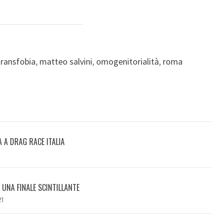
transfobia
,
matteo salvini
,
omogenitorialità
,
roma
A A DRAG RACE ITALIA
I UNA FINALE SCINTILLANTE
21