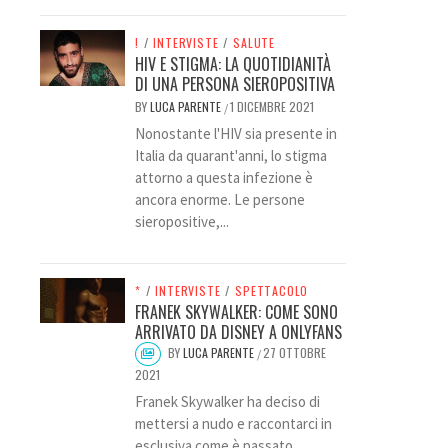
!
/
INTERVISTE
/
SALUTE
HIV E STIGMA: LA QUOTIDIANITÀ
DI UNA PERSONA SIEROPOSITIVA
BY
LUCA PARENTE
1 DICEMBRE 2021
/
Nonostante l'HIV sia presente in
Italia da quarant'anni, lo stigma
attorno a questa infezione è
ancora enorme. Le persone
sieropositive,...
*
/
INTERVISTE
/
SPETTACOLO
FRANEK SKYWALKER: COME SONO
ARRIVATO DA DISNEY A ONLYFANS
BY
LUCA PARENTE
27 OTTOBRE
/
2021
Franek Skywalker ha deciso di
mettersi a nudo e raccontarci in
esclusiva come è passato