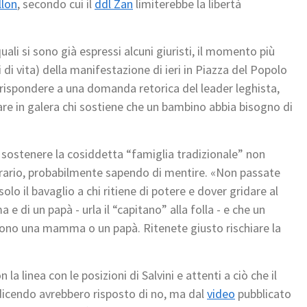
llon
, secondo cui il
ddl Zan
limiterebbe la libertà
uali si sono già espressi alcuni giuristi, il momento più
di vita) della manifestazione di ieri in Piazza del Popolo
 rispondere a una domanda retorica del leader leghista,
e in galera chi sostiene che un bambino abbia bisogno di
, sostenere la cosiddetta “famiglia tradizionale” non
ontrario, probabilmente sapendo di mentire. «Non passate
lo il bavaglio a chi ritiene di potere e dover gridare al
i un papà - urla il “capitano” alla folla - e che un
sono una mamma o un papà. Ritenete giusto rischiare la
a linea con le posizioni di Salvini e attenti a ciò che il
 dicendo avrebbero risposto di no, ma dal
video
pubblicato