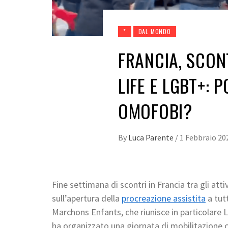
*
DAL MONDO
FRANCIA, SCON
LIFE E LGBT+: 
OMOFOBI?
By
Luca Parente
/
1 Febbraio 20
Fine settimana di scontri in Francia tra gli attivi
sull’apertura della
procreazione assistita
a tutt
Marchons Enfants, che riunisce in particolare L
ha organizzato una giornata di mobilitazione c