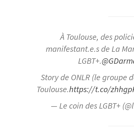
À Toulouse, des polic
manifestant.e.s de La Man
LGBT+.
@GDarm
Story de ONLR (le groupe d
Toulouse.
https://t.co/zhhg
— Le coin des LGBT+ (@