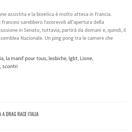
e assistita e la bioetica è molto attesa in Francia.
 francesi sarebbero favorevoli all’apertura della
ussione in Senato, tuttavia, partirà da domani e, quindi, il
’Assemblea Nazionale. Un ping pong tra le camere che
ia
,
la manif pour tous
,
lesbiche
,
lgbt
,
Lione
,
,
scontri
A A DRAG RACE ITALIA