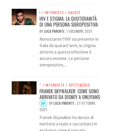
!
/
INTERVISTE
/
SALUTE
HIV E STIGMA: LA QUOTIDIANITÀ
DI UNA PERSONA SIEROPOSITIVA
BY
LUCA PARENTE
1 DICEMBRE 2021
/
Nonostante l'HIV sia presente in
Italia da quarant'anni, lo stigma
attorno a questa infezione è
ancora enorme. Le persone
sieropositive,...
*
/
INTERVISTE
/
SPETTACOLO
FRANEK SKYWALKER: COME SONO
ARRIVATO DA DISNEY A ONLYFANS
BY
LUCA PARENTE
27 OTTOBRE
/
2021
Franek Skywalker ha deciso di
mettersi a nudo e raccontarci in
esclusiva come è passato