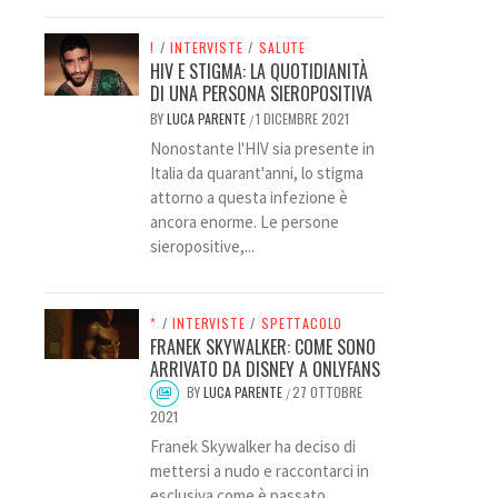
!
/
INTERVISTE
/
SALUTE
HIV E STIGMA: LA QUOTIDIANITÀ
DI UNA PERSONA SIEROPOSITIVA
BY
LUCA PARENTE
1 DICEMBRE 2021
/
Nonostante l'HIV sia presente in
Italia da quarant'anni, lo stigma
attorno a questa infezione è
ancora enorme. Le persone
sieropositive,...
*
/
INTERVISTE
/
SPETTACOLO
FRANEK SKYWALKER: COME SONO
ARRIVATO DA DISNEY A ONLYFANS
BY
LUCA PARENTE
27 OTTOBRE
/
2021
Franek Skywalker ha deciso di
mettersi a nudo e raccontarci in
esclusiva come è passato