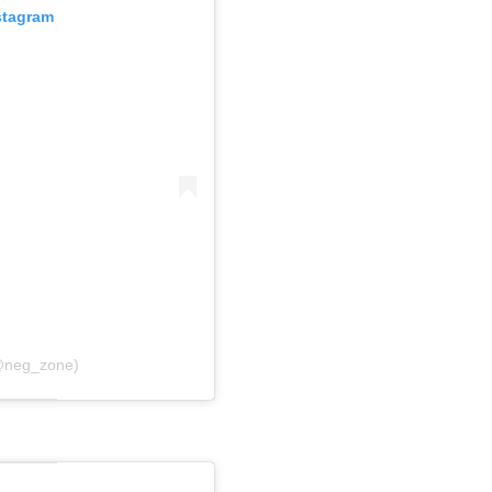
stagram
(@neg_zone)