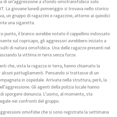
ima di un’aggressione a sfondo omotransfobico solo
T. La giovane lunedì pomeriggio si trovava nello storico
va, un gruppo di ragazzini e ragazzine, attorno ai quindici
nte una sigaretta.
to punto, il branco avrebbe notato il cappellino indossato
esente sul copricapo, gli aggressori avrebbero iniziato a
nsulti di natura omofobica. Una delle ragazze presenti nel
 lasciando la vittima in terra senza forze.
nti che, vista la ragazza in terra, hanno chiamato la
r alcuni pattugliamenti. Pensando si trattasse di un
pagnata in ospedale. Arrivata nella struttura, però, la
l’aggressione. Gli agenti della polizia locale hanno
e di sporgere denuncia. L’uomo, al momento, sta
egale nei confronti del gruppo.
aggressioni omofobe che si sono registrate la settimana