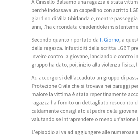
A Cinisello Balsamo una ragazza è stata vitt
perché indossava un cappellino con scritto LGB
giardino di Villa Ghirlanda e, mentre passeggia
anni, l’ha circondata chiedendole insistenteme
Secondo quanto riportato da
Il Giorno
, a ques
dalla ragazza. Infastiditi dalla scritta LGBT pr
inveire contro la giovane, lanciandole contro i
gruppo ha dato, poi, inizio alla violenza fisica,
Ad accorgersi dell’accaduto un gruppo di passa
Protezione Civile che si trovava nei paraggi pe
malore la vittima è stata repentinamente accom
ragazza ha fornito un dettagliato resoconto del
caldamente consigliato al padre della giovan
valutando se intraprendere o meno un’azione l
L’episodio si va ad aggiungere alle numerose 