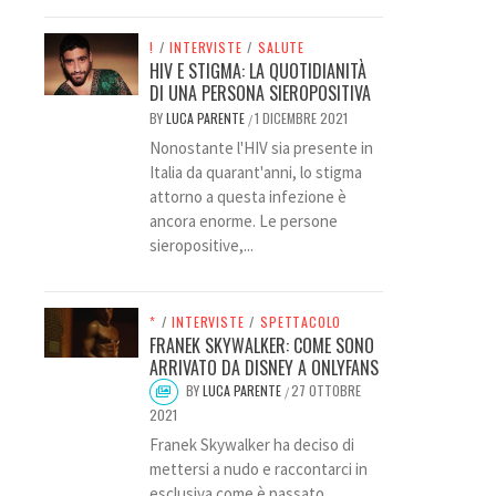
!
/
INTERVISTE
/
SALUTE
HIV E STIGMA: LA QUOTIDIANITÀ
DI UNA PERSONA SIEROPOSITIVA
BY
LUCA PARENTE
1 DICEMBRE 2021
/
Nonostante l'HIV sia presente in
Italia da quarant'anni, lo stigma
attorno a questa infezione è
ancora enorme. Le persone
sieropositive,...
*
/
INTERVISTE
/
SPETTACOLO
FRANEK SKYWALKER: COME SONO
ARRIVATO DA DISNEY A ONLYFANS
BY
LUCA PARENTE
27 OTTOBRE
/
2021
Franek Skywalker ha deciso di
mettersi a nudo e raccontarci in
esclusiva come è passato