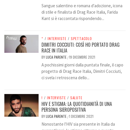
Sangue salentino e romana d'adozione, icona
di stile e finalista di Drag Race Italia, Farida
Kant si è raccontata rispondendo...
*
/
INTERVISTE
/
SPETTACOLO
DIMITRI COCCIUTI: COSÌ HO PORTATO DRAG
RACE IN ITALIA
BY
LUCA PARENTE
19 DICEMBRE 2021
/
A pochissimi giorni dalla puntata finale, il capo
progetto di Drag Race Italia, Dimitri Cocciuti,
ci svela i retroscena dello...
!
/
INTERVISTE
/
SALUTE
HIV E STIGMA: LA QUOTIDIANITÀ DI UNA
PERSONA SIEROPOSITIVA
BY
LUCA PARENTE
1 DICEMBRE 2021
/
Nonostante l'HIV sia presente in Italia da